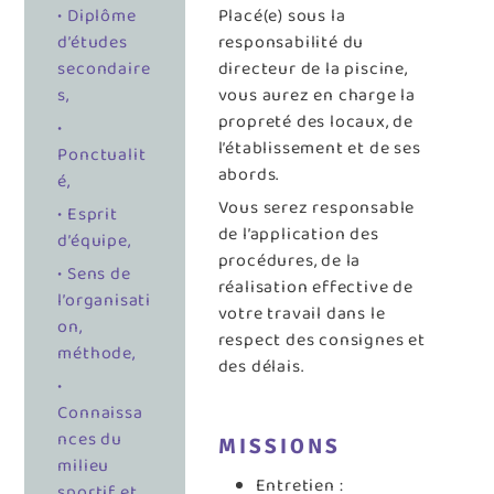
• Diplôme
Placé(e) sous la
d’études
responsabilité du
secondaire
directeur de la piscine,
s,
vous aurez en charge la
propreté des locaux, de
•
l’établissement et de ses
Ponctualit
abords.
é,
Vous serez responsable
• Esprit
de l’application des
d’équipe,
procédures, de la
• Sens de
réalisation effective de
l’organisati
votre travail dans le
on,
respect des consignes et
méthode,
des délais.
•
Connaissa
nces du
MISSIONS
milieu
Entretien :
sportif et