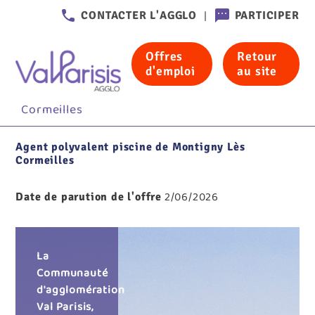
Header
CONTACTER L'AGGLO
PARTICIPER
-
Communication
Offres
Retour
Accueil
Offres d'emploi
d'emploi
au site
Agent polyvalent piscine de Montigny Lès
Cormeilles
Agent polyvalent piscine de Montigny Lès
Cormeilles
2/06/2026
Date de parution de l'offre
La
Communauté
d'agglomération
Val Parisis,