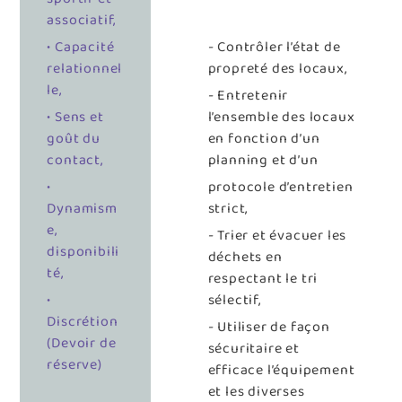
associatif,
• Capacité
- Contrôler l’état de
relationnel
propreté des locaux,
le,
- Entretenir
• Sens et
l’ensemble des locaux
goût du
en fonction d’un
contact,
planning et d’un
•
protocole d’entretien
Dynamism
strict,
e,
- Trier et évacuer les
disponibili
déchets en
té,
respectant le tri
•
sélectif,
Discrétion
- Utiliser de façon
(Devoir de
sécuritaire et
réserve)
efficace l’équipement
et les diverses