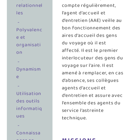
relationnel
compte régulièrement,
les
l’agent d’accueil et
d’entretien (AAE) veille au
-
bon fonctionnement des
Polyvalenc
aires d’accueil des gens
e et
du voyage où il est
organisati
affecté. Il est le premier
on
interlocuteur des gens du
-
voyage sur l’aire. Il est
Dynamism
amené à remplacer, en cas
e
d’absence, ses collègues
-
agents d’accueil et
Utilisation
d’entretien et assure avec
des outils
l’ensemble des agents du
informatiq
service l’astreinte
ues
technique.
-
Connaissa