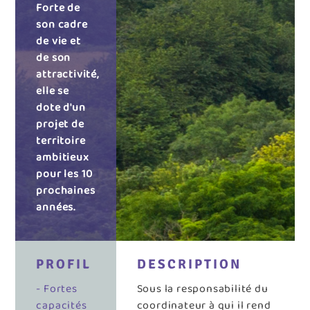
Forte de
son cadre
de vie et
de son
attractivité,
elle se
dote d'un
projet de
territoire
ambitieux
pour les 10
prochaines
années.
PROFIL
DESCRIPTION
- Fortes
Sous la responsabilité du
capacités
coordinateur à qui il rend